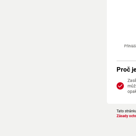
Přihláš
Proč j
Zasí
může
opa
Tato stránk
Zásady och