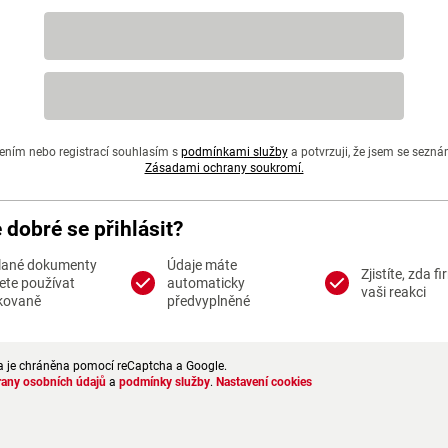
ením nebo registrací souhlasím s
podmínkami služby
a potvrzuji, že jsem se sezná
Zásadami ochrany soukromí.
e dobré se přihlásit?
lané dokumenty
Údaje máte
Zjistíte, zda f
te používat
automaticky
vaši reakci
kovaně
předvyplněné
a je chráněna pomocí reCaptcha a Google.
rany osobních údajů
a
podmínky služby
.
Nastavení cookies