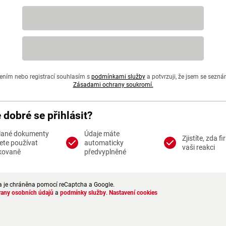
ením nebo registrací souhlasím s
podmínkami služby
a potvrzuji, že jsem se sezná
Zásadami ochrany soukromí.
e dobré se přihlásit?
lané dokumenty
Údaje máte
Zjistíte, zda f
te používat
automaticky
vaši reakci
kovaně
předvyplněné
a je chráněna pomocí reCaptcha a Google.
rany osobních údajů
a
podmínky služby
.
Nastavení cookies