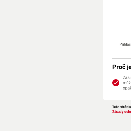
Přihláš
Proč j
Zasí
může
opa
Tato stránk
Zásady och