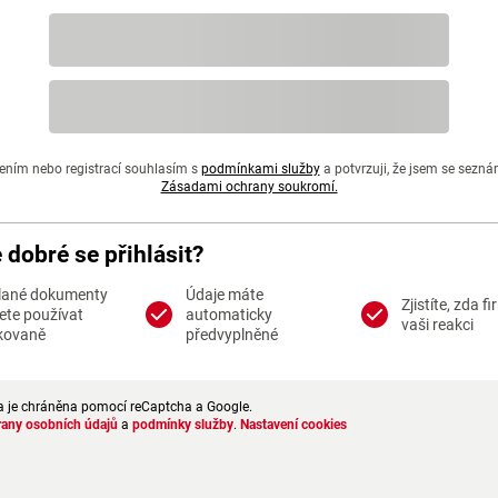
ením nebo registrací souhlasím s
podmínkami služby
a potvrzuji, že jsem se sezná
Zásadami ochrany soukromí.
e dobré se přihlásit?
lané dokumenty
Údaje máte
Zjistíte, zda f
te používat
automaticky
vaši reakci
kovaně
předvyplněné
a je chráněna pomocí reCaptcha a Google.
rany osobních údajů
a
podmínky služby
.
Nastavení cookies