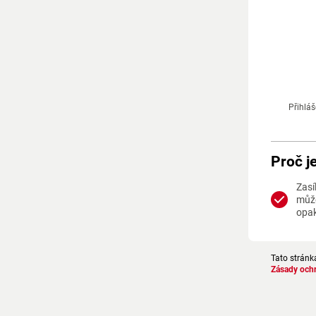
Přihláš
Proč j
Zasí
může
opa
Tato stránk
Zásady och