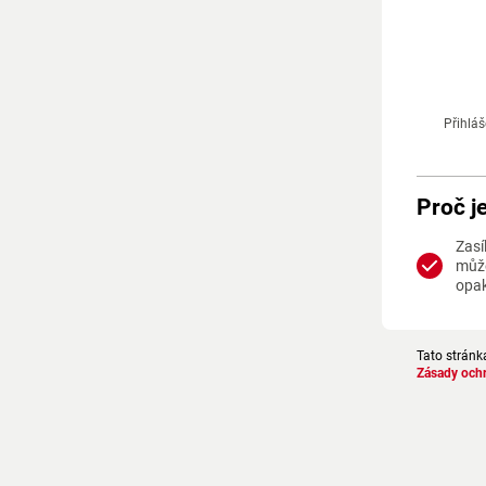
Přihláš
Proč j
Zasí
může
opa
Tato stránk
Zásady och