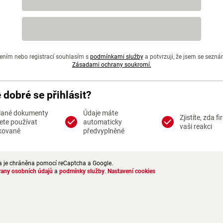
ením nebo registrací souhlasím s
podmínkami služby
a potvrzuji, že jsem se sezná
Zásadami ochrany soukromí.
e dobré se přihlásit?
lané dokumenty
Údaje máte
Zjistíte, zda f
te používat
automaticky
vaši reakci
kovaně
předvyplněné
a je chráněna pomocí reCaptcha a Google.
rany osobních údajů
a
podmínky služby
.
Nastavení cookies