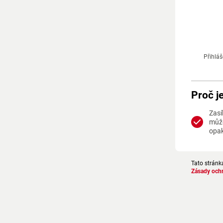
Přihláš
Proč j
Zasí
může
opa
Tato stránk
Zásady och