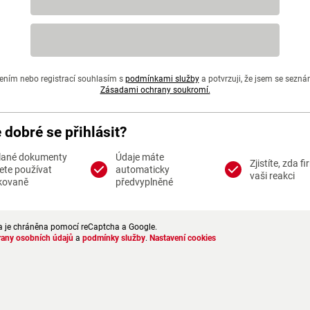
ením nebo registrací souhlasím s
podmínkami služby
a potvrzuji, že jsem se sezná
Zásadami ochrany soukromí.
e dobré se přihlásit?
lané dokumenty
Údaje máte
Zjistíte, zda f
te používat
automaticky
vaši reakci
kovaně
předvyplněné
a je chráněna pomocí reCaptcha a Google.
rany osobních údajů
a
podmínky služby
.
Nastavení cookies